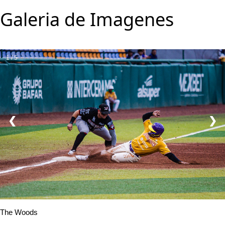
Galeria de Imagenes
1 / 5
❮
❯
The Woods