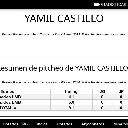
ESTADISTICAS
YAMIL CASTILLO
Desarrollo hecho por Juan Terrazas / © out27.com 2024. Todos los derechos reservados
esumen de pitcheo de YAMIL CASTILLO
Desarrollo hecho por Juan Terrazas / © out27.com 2024. Todos los derechos reservados
Equipo
Inning
JG
JP
rados LMB
4.1
0
0
rados LMB
5.0
0
0
TOTAL =
9.1
0
0
Dorados LMB
Indios
Dorados
Algodoneros
Mineros