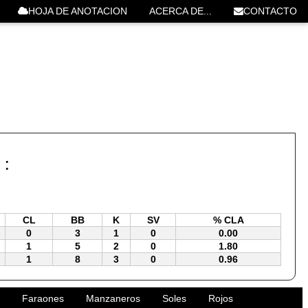
HOJA DE ANOTACION
ACERCA DE...
CONTACTO
 :
CL
BB
K
SV
% CLA
0
3
1
0
0.00
1
5
2
0
1.80
1
8
3
0
0.96
Faraones
Manzaneros
Soles
Rojos