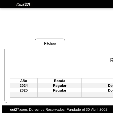
Pitcheo
R
Año
Ronda
2024
Regular
Do
2025
Regular
Do
out27.com, Derechos Reservados. Fundado el 30-Abril-2002