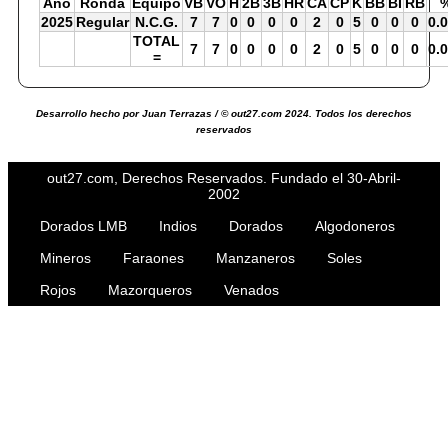
Año
Ronda
Equipo
VB
VO
H
2B
3B
HR
CA
CP
K
BB
BI
RB
2025
Regular
N.C.G.
7
7
0
0
0
0
2
0
5
0
0
0
0.
TOTAL
7
7
0
0
0
0
2
0
5
0
0
0
0.
=
Desarrollo hecho por Juan Terrazas / © out27.com 2024. Todos los derechos
reservados
out27.com, Derechos Reservados. Fundado el 30-Abril-
2002
Dorados LMB
Indios
Dorados
Algodoneros
Mineros
Faraones
Manzaneros
Soles
Rojos
Mazorqueros
Venados