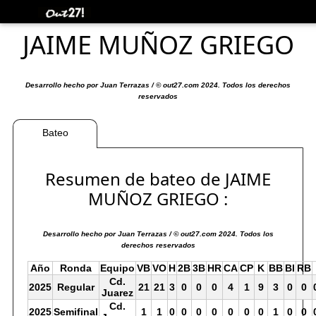
JAIME MUÑOZ GRIEGO
Desarrollo hecho por Juan Terrazas / © out27.com 2024. Todos los derechos
reservados
Bateo
Resumen de bateo de JAIME
MUÑOZ GRIEGO :
Desarrollo hecho por Juan Terrazas / © out27.com 2024. Todos los
derechos reservados
Año
Ronda
Equipo
VB
VO
H
2B
3B
HR
CA
CP
K
BB
BI
RB
Cd.
2025
Regular
21
21
3
0
0
0
4
1
9
3
0
0
Juarez
Cd.
2025
Semifinal
1
1
0
0
0
0
0
0
0
1
0
0