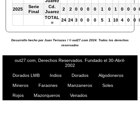
Juarez
Serie
Cd.
2025
2
2
0
0
0
0
1
0
1
0
0
0
Final
Juarez
TOTAL
24
24
3
0
0
0
5
1
10
4
0
0
=
Desarrollo hecho por Juan Terrazas / © out27.com 2024. Todos los derechos
reservados
out27.com, Derechos Reservados. Fundado el 30-Abril-
2002
Dorados LMB
Indios
Dorados
Algodoneros
Mineros
Faraones
Manzaneros
Soles
Rojos
Mazorqueros
Venados