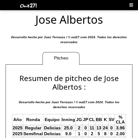
Jose Albertos
Desarrollo hecho por Juan Terrazas / © out27.com 2024. Todos los derechos
reservados
Pitcheo
Resumen de pitcheo de Jose
Albertos :
Desarrollo hecho por Juan Terrazas / © out27.com 2024. Todos los
derechos reservados
%
Año
Ronda
Equipo
Inning
JG
JP
CL
BB
K
SV
CLA
2025
Regular
Delicias
25.0
2
0
11
13
24
0
3.96
2025
Semifinal
Delicias
9.0
1
0
2
5
8
0
2.00