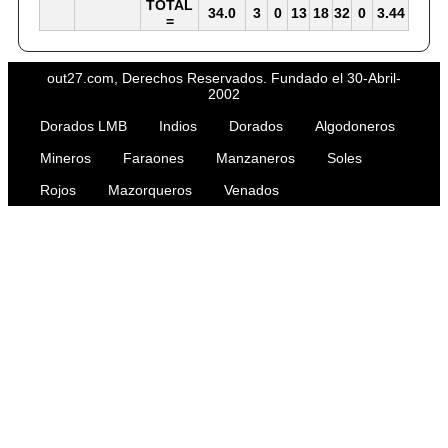
TOTAL
34.0
3
0
13
18
32
0
3.44
=
out27.com, Derechos Reservados. Fundado el 30-Abril-
2002
Dorados LMB
Indios
Dorados
Algodoneros
Mineros
Faraones
Manzaneros
Soles
Rojos
Mazorqueros
Venados