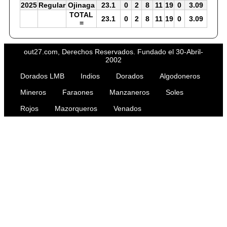
2025
Regular
Ojinaga
23.1
0
2
8
11
19
0
3.09
TOTAL
23.1
0
2
8
11
19
0
3.09
=
out27.com, Derechos Reservados. Fundado el 30-Abril-
2002
Dorados LMB
Indios
Dorados
Algodoneros
Mineros
Faraones
Manzaneros
Soles
Rojos
Mazorqueros
Venados