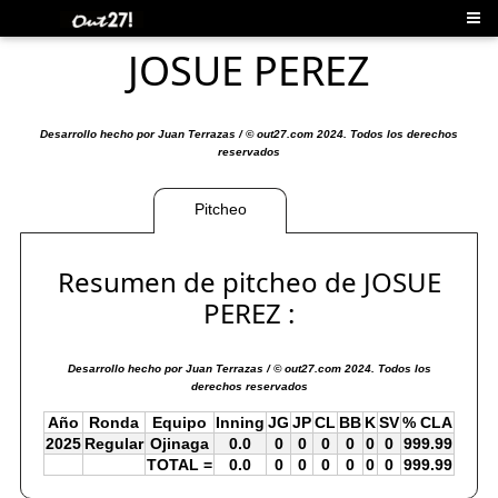
JOSUE PEREZ
Desarrollo hecho por Juan Terrazas / © out27.com 2024. Todos los derechos
reservados
Pitcheo
Resumen de pitcheo de JOSUE
PEREZ :
Desarrollo hecho por Juan Terrazas / © out27.com 2024. Todos los
derechos reservados
Año
Ronda
Equipo
Inning
JG
JP
CL
BB
K
SV
% CLA
2025
Regular
Ojinaga
0.0
0
0
0
0
0
0
999.99
TOTAL =
0.0
0
0
0
0
0
0
999.99