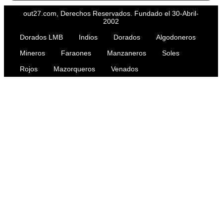
out27.com, Derechos Reservados. Fundado el 30-Abril-
2002
Dorados LMB
Indios
Dorados
Algodoneros
Mineros
Faraones
Manzaneros
Soles
Rojos
Mazorqueros
Venados