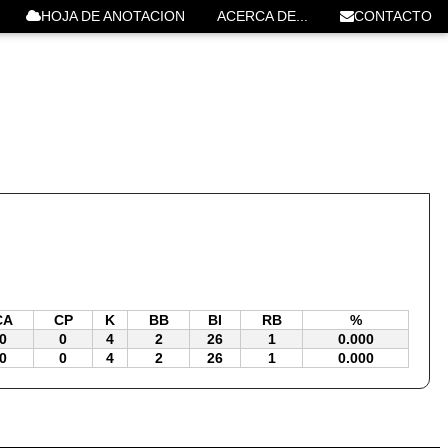
HOJA DE ANOTACION
ACERCA DE...
CONTACTO
CA
CP
K
BB
BI
RB
%
0
0
4
2
26
1
0.000
0
0
4
2
26
1
0.000