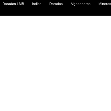
Dorados LMB
Indios
Dorados
Algodoneros
Mineros